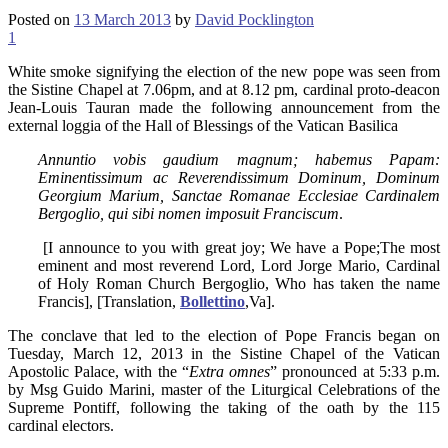
Posted on
13 March 2013
by
David Pocklington
1
White smoke signifying the election of the new pope was seen from
the Sistine Chapel at 7.06pm, and at 8.12 pm, cardinal proto-deacon
Jean-Louis Tauran made the following announcement from the
external loggia of the Hall of Blessings of the Vatican Basilica
Annuntio vobis gaudium magnum;
habemus Papam:
Eminentissimum ac Reverendissimum Dominum,
Dominum
Georgium Marium,
Sanctae Romanae Ecclesiae Cardinalem
Bergoglio,
qui sibi nomen imposuit Franciscum
.
[I announce to you with great joy; We have a Pope;The most
eminent and most reverend Lord, Lord Jorge Mario, Cardinal
of Holy Roman Church Bergoglio, Who has taken the name
Francis], [Translation,
Bollettino
,Va].
The conclave that led to the election of Pope Francis began on
Tuesday, March 12, 2013 in the Sistine Chapel of the Vatican
Apostolic Palace, with the “
Extra omnes
” pronounced at 5:33 p.m.
by Msg Guido Marini, master of the Liturgical Celebrations of the
Supreme Pontiff, following the taking of the oath by the 115
cardinal electors.