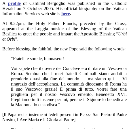
A
profile
of Cardinal Bergoglio was published in the Catholic
Herald on 7 October 2005. His official biography on the Vatican
Information Services web site is
here
.
At 8:22pm, the Holy Father Francis, preceded by the Cross,
appeared at the Loggia outside of the Blessing of the Vatican
Basilica to greet the people and impart the Apostolic Blessing “
Urbi
et Orbi
”.
Before blessing the faithful, the new Pope said the following words:
“Fratelli e sorelle, buonasera!
Voi sapete che il dovere del Conclave era di dare un Vescovo a
Roma. Sembra che i miei fratelli Cardinali siano andati a
prenderlo quasi alla fine del mondo … ma siamo qui … Vi
ringrazio dell’accoglienza. La comunità diocesana di Roma ha
il suo Vescovo: grazie! E prima di tutto, vorrei fare una
preghiera per il nostro Vescovo emerito, Benedetto XVI.
Preghiamo tutti insieme per lui, perché il Signore lo benedica e
la Madonna lo custodisca.”
[Il Papa recita insieme ai fedeli presenti in Piazza San Pietro il Padre
Nostro, l’Ave Maria e il Gloria al Padre]