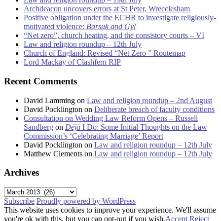
Archdeacon uncovers errors at St Peter, Wrecclesham
Positive obligation under the ECHR to investigate religiously-
motivated violence:
Barsuk and Gyl
“Net zero”, church heating, and the consistory courts – VI
Law and religion roundup – 12th July
Church of England: Revised “Net Zero ” Routemap
Lord Mackay of Clashfern RIP
Recent Comments
David Lamming
on
Law and religion roundup – 2nd August
David Pocklington
on
Deliberate breach of faculty conditions
Consultation on Wedding Law Reform Opens – Russell
Sandberg
on
Déjà
I Do: Some Initial Thoughts on the Law
Commission’s ‘Celebrating Marriage’ Report
David Pocklington
on
Law and religion roundup – 12th July
Matthew Clements
on
Law and religion roundup – 12th July
Archives
Archives
Subscribe
Proudly powered by WordPress
This website uses cookies to improve your experience. We'll assume
you're ok with this, but you can opt-out if you wish.
Accept
Reject