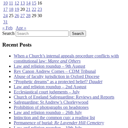
10
11
12
13
14
15
16
17
18
19
20
21
22
23
24
25
26
27
28
29
30
31
« Feb
Apr »
Search
Recent Posts
When a Church’s internal appeals procedure conflicts with
constitutional law:
Maree and Others
Law and religion roundup – 9th August
Rev Canon Andrew Cornes – CDM Tribunal
Abuse of faculty jurisdiction in Oxford Diocese
“Prophetic dreams” as a protected belief?
Daudet
Law and religion roundup – 2nd August
Ecclesiastical court judgments – July
Church of England Safeguarding: Reviews and Reports
Safeguarding: St Andrew’s Chorleywood
Prohibition of photographs on headstones
Law and religion roundup – 26th July
Intinction and the common cup: a reading list
Permanence of burial:
Re Lavender Hill Cemetery
Law and religion roundup – 19th July