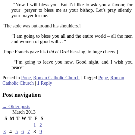
“Now I will bless you. But I’d like to ask you a favour, for
your prayer to bless me as your bishop. Let’s pray silently,
your prayer for me.
[The stole was put around his shoulders.]
“I am going to bless you all and the entire world – all the men
and women of good will… “
[Pope Francis gave his
Ubi et Orbi
blessing, to huge cheers.]
“I’m going to leave you now. Good night, and I wish you
peace”
Posted in
Pope
,
Roman Catholic Church
|
Tagged
Pope
,
Roman
Catholic Church
|
1
Reply
Post navigation
←
Older posts
March 2013
S
M
T
W
T
F
S
1
2
3
4
5
6
7
8
9